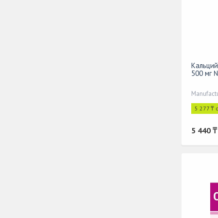
Кальций
500 мг 
Manufact
5 277 ₸ 
5 440 ₸