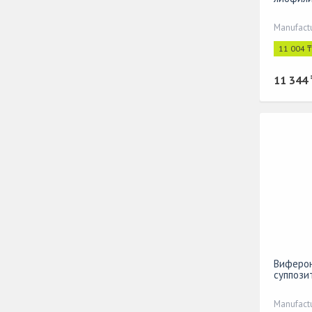
Manufact
11 004 ₸
11 344 
Виферо
суппозит
Manufact