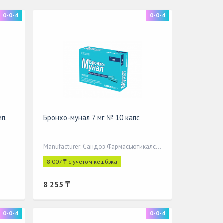
0-0-4
0-0-4
мп.
Бронхо-мунал 7 мг № 10 капс
Manufacturer: Сандоз Фармасьютикалс д.д.
8 007 ₸ с учётом кешбэка
8 255 ₸
0-0-4
0-0-4