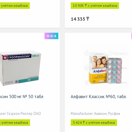
с учётом кешбэка
13 905 ₸ с учётом кешбэка
14 335 ₸
0-0-4
осин 500 мг № 50 табл
Алфавит Классик №60, табл.
urer: Гедеон Рихтер ОАО
Manufacturer: Аквион, Русфик
с учётом кешбэка
3 424 ₸ с учётом кешбэка