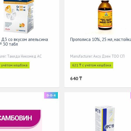
 Д3 со вкусом апельсина
Прополиса 10%, 25 мл, настойк
№ 30 табл
urer: Такеда Никомед АС
Manufacturer: Аксу Дзен ТОО СП
с учётом кешбэка
621 ₸ с учётом кешбэка
640 ₸
0-0-4