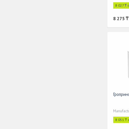
8 027 ₸ 
8 275 ₸
Гроприн
Manufact
8 051 ₸ 