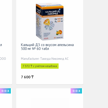
бл
Кальций Д3 со вкусом апельсина
500 мг № 60 табл
 ООО
Manufacturer: Такеда Никомед АС
7 372 ₸ с учётом кешбэка
7 600 ₸
0-0-4
0-0-4