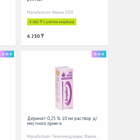
Manufacturer: Ферон ООО
6 062 ₸ с учётом кешбэка
6 250 ₸
0-0-4
0-0-4
Деринат 0,25 % 10 мл раствор д/
местного прим-я
Manufacturer: Техномедсервис Фармацевти