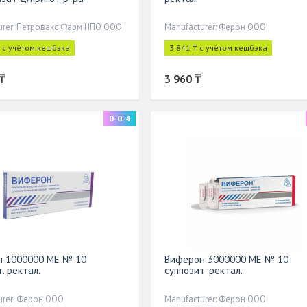
urer: Петровакс Фарм НПО ООО
Manufacturer: Ферон ООО
 с учётом кешбэка
3 841 ₸ с учётом кешбэка
₸
3 960 ₸
0-0-4
н 1000000 МЕ № 10
Виферон 3000000 МЕ № 10
. ректал.
суппозит. ректал.
urer: Ферон ООО
Manufacturer: Ферон ООО