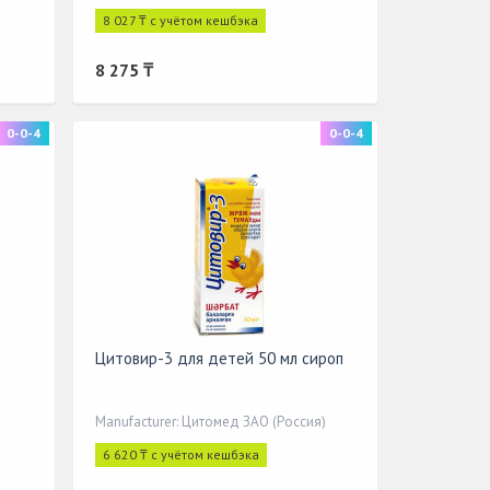
8 027 ₸ с учётом кешбэка
8 275 ₸
0-0-4
0-0-4
Цитовир-3 для детей 50 мл сироп
Manufacturer: Цитомед ЗАО (Россия)
6 620 ₸ с учётом кешбэка