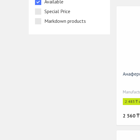
Available
Special Price
Markdown products
Анаферо
2 483 ₸ 
2 560 ₸