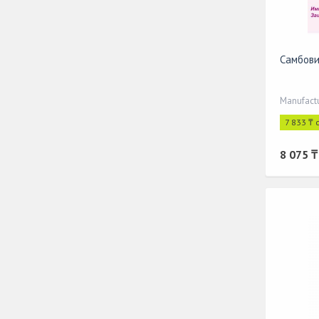
Самбови
Manufactu
7 833 ₸ 
8 075 ₸