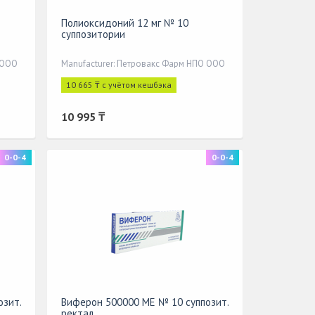
Полиоксидоний 12 мг № 10
суппозитории
 ООО
Manufacturer: Петровакс Фарм НПО ООО
10 665 ₸ с учётом кешбэка
10 995 ₸
0-0-4
0-0-4
озит.
Виферон 500000 МЕ № 10 суппозит.
ректал.