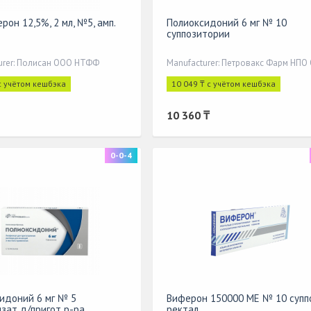
рон 12,5%, 2 мл, №5, амп.
Полиоксидоний 6 мг № 10
суппозитории
urer: Полисан ООО НТФФ
Manufacturer: Петровакс Фарм НПО
с учётом кешбэка
10 049 ₸ с учётом кешбэка
10 360 ₸
0-0-4
идоний 6 мг № 5
Виферон 150000 МЕ № 10 супп
зат д/пригот р-ра
ректал.