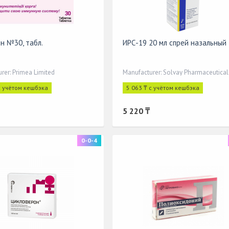
н №30, табл.
ИРС-19 20 мл спрей назальный
rer: Primea Limited
Manufacturer: Solvay Pharmaceutical
с учётом кешбэка
5 063 ₸ с учётом кешбэка
5 220 ₸
0-0-4