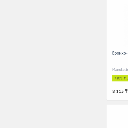
Бронхо-
7 872 ₸ 
8 115 ₸