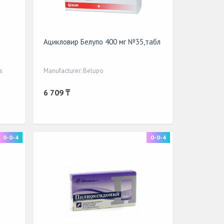
Ацикловир Белупо 400 мг №35,табл
s
Manufacturer: Belupo
6 709 ₸
0-0-4
0-0-4