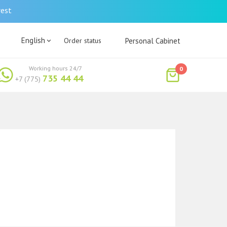
rest
English
Order status
Personal Cabinet
Working hours 24/7
0
735 44 44
+7 (775)