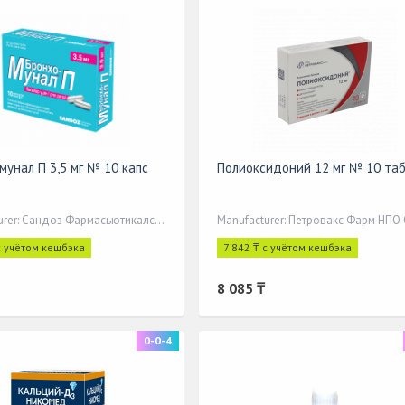
мунал П 3,5 мг № 10 капс
Полиоксидоний 12 мг № 10 та
Manufacturer: Сандоз Фармасьютикалс д.д.
Manufacturer: Петровакс Фарм НПО
с учётом кешбэка
7 842 ₸ с учётом кешбэка
8 085 ₸
0-0-4