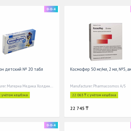
0-0-4
н детский № 20 табл
Космофер 50 мг/мл, 2 мл, №5, а
Manufacturer: Материа Медика Холдинг НП
Manufacturer: Pharmacosmos A/S
с учётом кешбэка
22 063 ₸ с учётом кешбэка
22 745 ₸
0-0-4