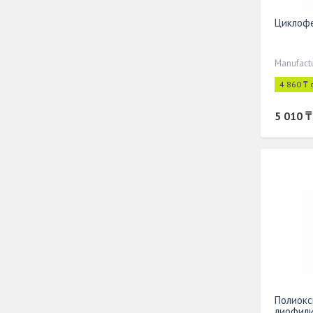
Циклофе
Manufact
4 860 ₸ 
5 010 ₸
Полиокс
лиофили