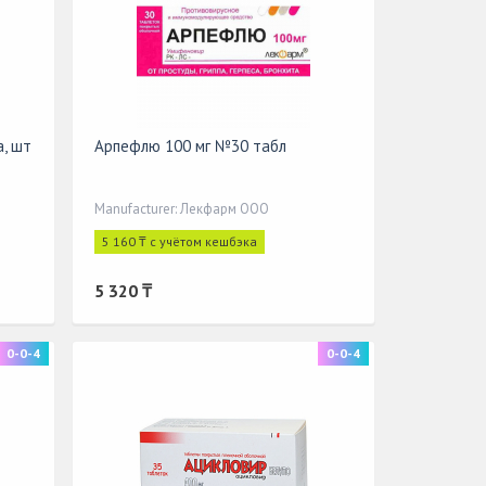
а, шт
Арпефлю 100 мг №30 табл
Manufacturer: Лекфарм ООО
5 160 ₸ с учётом кешбэка
5 320 ₸
0-0-4
0-0-4