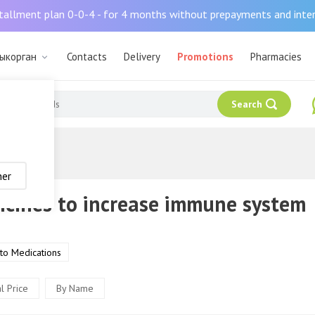
tallment plan 0-0-4 - for 4 months without prepayments and inte
дыкорган
Contacts
Delivery
Promotions
Pharmacies
Search
mmune system
her
icines to increase immune system
 to Medications
l Price
By Name