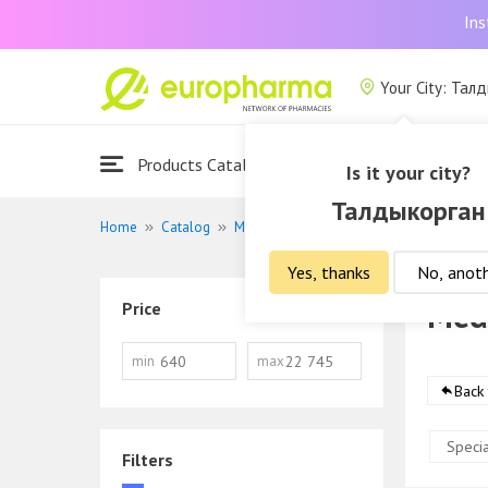
Ins
Your City: Тал
Products Catalogue
About Us
Is it your city?
Талдыкорган
Home
Catalog
Medications
Medicines to increase i
Yes, thanks
No, anot
Med
Price
min
max
Back
Specia
Filters