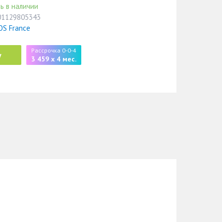
ь в наличии
01129805343
OS France
Рассрочка 0-0-4
у
3 459 x 4 мес.