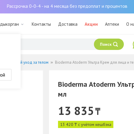
Рассрочка 0-0-4 - на 4 месяца без предоплат и процентов
лдыкорган
Контакты
Доставка
Акции
Аптеки
О н
Поиск
Основной уход за телом
Bioderma Atoderm Ультра Крем для лица и те
гой
Bioderma Atoderm Ульт
мл
13 835
₸
13 420 ₸ с учётом кешбэка