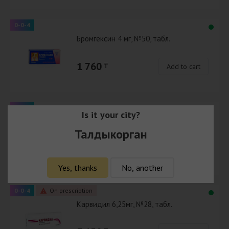
0-0-4
Бромгексин 4 мг, №50, табл.
1 760
₸
Add to cart
0-0-4
Is it your city?
Апилак Гриндекс 10 мг № 25 табл.
Талдыкорган
8 490
₸
Add to cart
Yes, thanks
No, another
0-0-4
On prescription
Карвидил 6,25мг, №28, табл.