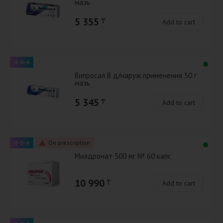
мазь
5 355
₸
Add to cart
0-0-4
Випросал В д/наруж применения 50 г
мазь
5 345
₸
Add to cart
0-0-4
On prescription
Милдронат 500 мг № 60 капс
10 990
₸
Add to cart