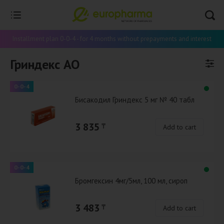
Installment plan 0-0-4 - for 4 months without prepayments and interest
Гриндекс АО
0-0-4
Бисакодил Гриндекс 5 мг № 40 табл
3 835
₸
Add to cart
0-0-4
Бромгексин 4мг/5мл, 100 мл, сироп
3 483
₸
Add to cart